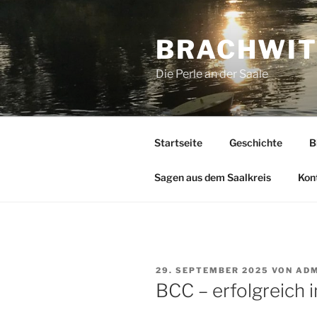
Zum
Inhalt
BRACHWI
springen
Die Perle an der Saale
Startseite
Geschichte
B
Sagen aus dem Saalkreis
Kon
VERÖFFENTLICHT
29. SEPTEMBER 2025
VON
ADM
AM
BCC – erfolgreich i