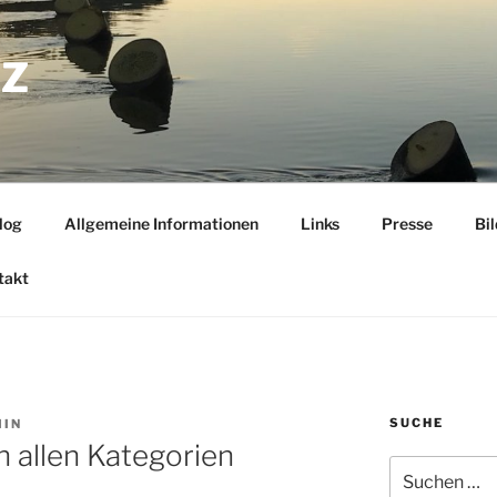
TZ
log
Allgemeine Informationen
Links
Presse
Bi
takt
SUCHE
IN
n allen Kategorien
Suchen
nach: