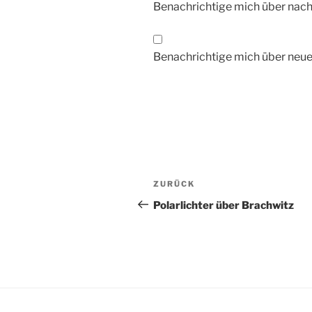
Benachrichtige mich über nac
Benachrichtige mich über neue 
Beitragsnavigation
Vorheriger
ZURÜCK
Beitrag
Polarlichter über Brachwitz