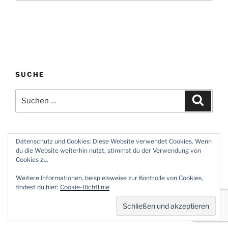
SUCHE
Suchen
Suche
nach:
Datenschutz und Cookies: Diese Website verwendet Cookies. Wenn
du die Website weiterhin nutzt, stimmst du der Verwendung von
Facebook
Twitter
E-
Cookies zu.
Mail
Weitere Informationen, beispielsweise zur Kontrolle von Cookies,
findest du hier:
Cookie-Richtlinie
Datenschutzerklärung
Stolz präsentiert von WordPress