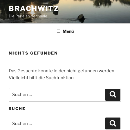
Zum
BRACHWITZ
Inhalt
Die Perle an der Saale
springen
Menü
NICHTS GEFUNDEN
Das Gesuchte konnte leider nicht gefunden werden.
Vielleicht hilft die Suchfunktion.
Suchen
Suche
nach:
SUCHE
Suchen
Suche
nach: