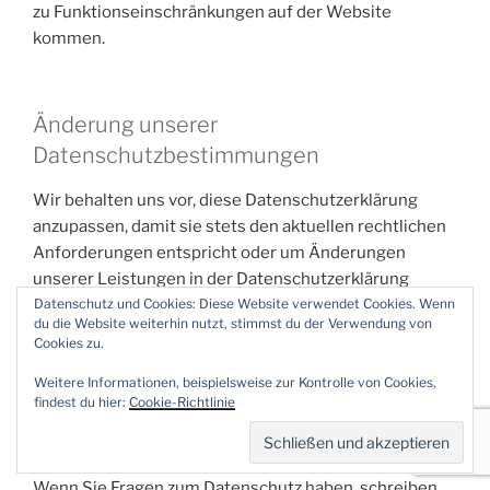
zu Funktionseinschränkungen auf der Website
kommen.
Änderung unserer
Datenschutzbestimmungen
Wir behalten uns vor, diese Datenschutzerklärung
anzupassen, damit sie stets den aktuellen rechtlichen
Anforderungen entspricht oder um Änderungen
unserer Leistungen in der Datenschutzerklärung
umzusetzen, z.B. bei der Einführung neuer Services.
Datenschutz und Cookies: Diese Website verwendet Cookies. Wenn
du die Website weiterhin nutzt, stimmst du der Verwendung von
Für Ihren erneuten Besuch gilt dann die neue
Cookies zu.
Datenschutzerklärung.
Weitere Informationen, beispielsweise zur Kontrolle von Cookies,
findest du hier:
Cookie-Richtlinie
Fragen an den Datenschutzbeauftragten
Wenn Sie Fragen zum Datenschutz haben, schreiben