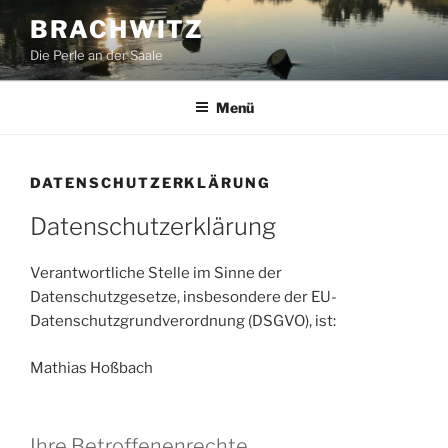
Zum
BRACHWITZ
Inhalt
Die Perle an der Saale
springen
Menü
DATENSCHUTZERKLÄRUNG
Datenschutzerklärung
Verantwortliche Stelle im Sinne der
Datenschutzgesetze, insbesondere der EU-
Datenschutzgrundverordnung (DSGVO), ist:
Mathias Hoßbach
Ihre Betroffenenrechte