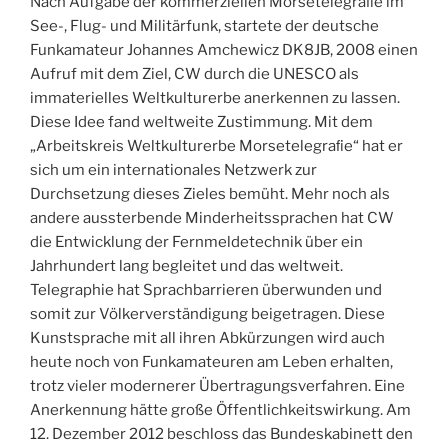
Nach Aufgabe der kommerziellen Morsetelegraﬁe im
See-, Flug- und Militärfunk, startete der deutsche
Funkamateur Johannes Amchewicz DK8JB, 2008 einen
Aufruf mit dem Ziel, CW durch die UNESCO als
immaterielles Weltkulturerbe anerkennen zu lassen.
Diese Idee fand weltweite Zustimmung. Mit dem
„Arbeitskreis Weltkulturerbe Morsetelegraﬁe“ hat er
sich um ein internationales Netzwerk zur
Durchsetzung dieses Zieles bemüht. Mehr noch als
andere aussterbende Minderheitssprachen hat CW
die Entwicklung der Fernmeldetechnik über ein
Jahrhundert lang begleitet und das weltweit.
Telegraphie hat Sprachbarrieren überwunden und
somit zur Völkerverständigung beigetragen. Diese
Kunstsprache mit all ihren Abkürzungen wird auch
heute noch von Funkamateuren am Leben erhalten,
trotz vieler modernerer Übertragungsverfahren. Eine
Anerkennung hätte große Öffentlichkeitswirkung. Am
12. Dezember 2012 beschloss das Bundeskabinett den