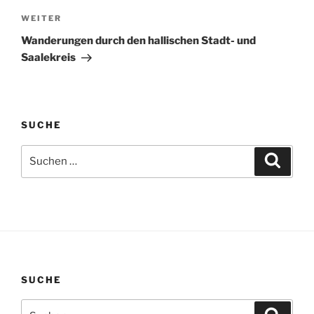
Nächster
WEITER
Beitrag
Wanderungen durch den hallischen Stadt- und
Saalekreis
SUCHE
Suchen
Suche
nach:
SUCHE
Suchen
Suche