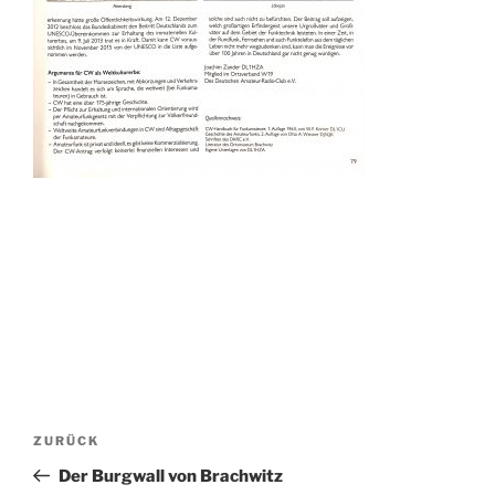
Beitragsnavigation
Vorheriger
ZURÜCK
Beitrag
Der Burgwall von Brachwitz