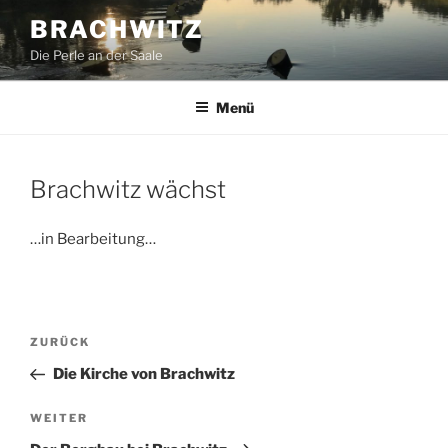
Zum
BRACHWITZ
Inhalt
Die Perle an der Saale
springen
Menü
Brachwitz wächst
…in Bearbeitung…
Beitragsnavigation
Vorheriger
ZURÜCK
Beitrag
Die Kirche von Brachwitz
Nächster
WEITER
Beitrag